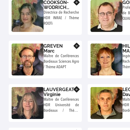
COOKSON-
GO
Know more
WODRICH
Prof
Sarah Jane
Directrice de Recherche
de B
HDR INRAE / Thème
QUAL
ROOTi
GREVEN
HI
Know more
Marc
MA
Ghi
Maître de Conférences
In
Bordeaux Sciences Agro
Rec
/ Thème ADAPT
Thèm
LAUVERGEAT
LE
Know more
Virginie
Dav
Maître de Conférences
Maît
HDR Université de
HDR
Bordeaux / Thème
Bor
ROOTi
QUAL